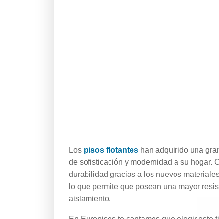
Los
pisos flotantes
han adquirido una gra
de sofisticación y modernidad a su hogar. 
durabilidad gracias a los nuevos materiale
lo que permite que posean una mayor resis
aislamiento.
En Europisos te contamos que elegir este t