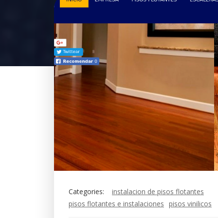
Categories:
instalacion de pisos flotantes
pisos flotantes e instalaciones
pisos vinilicos