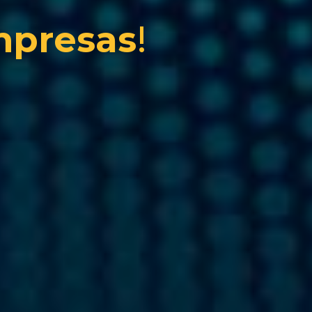
mpresas
!