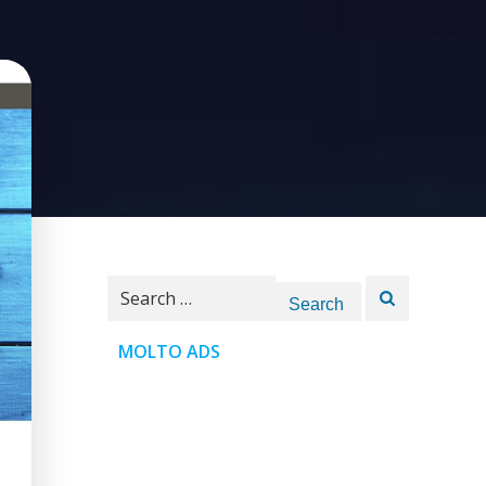
Search
for:
MOLTO ADS