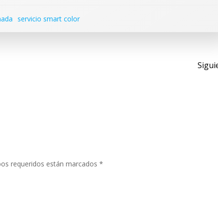
hada
servicio smart color
Nav
Sigui
de
entr
os requeridos están marcados
*