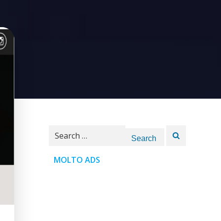
Search
for:
MOLTO ADS