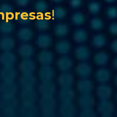
mpresas
!