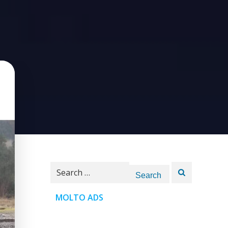
Search
for:
MOLTO ADS