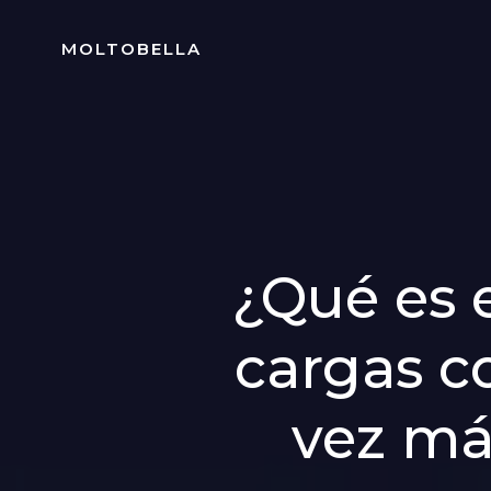
Skip
to
MOLTOBELLA
content
¿Qué es e
cargas c
vez má