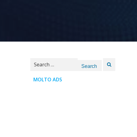
Search
for:
MOLTO ADS