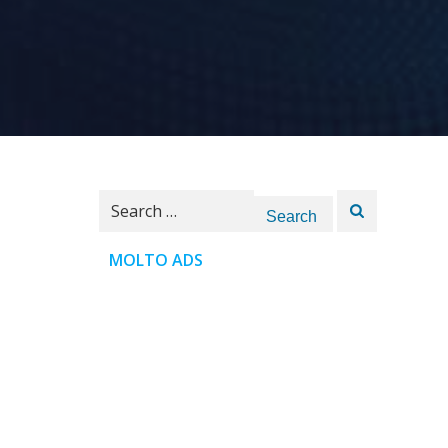
Search
for:
MOLTO ADS