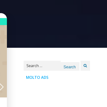
Search
for:
MOLTO ADS