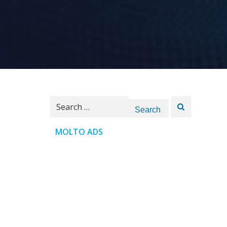
Search
for:
MOLTO ADS