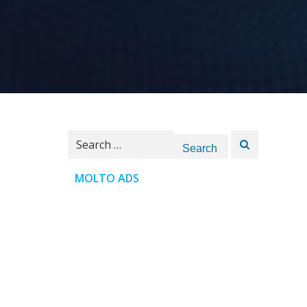
Search
for:
MOLTO ADS