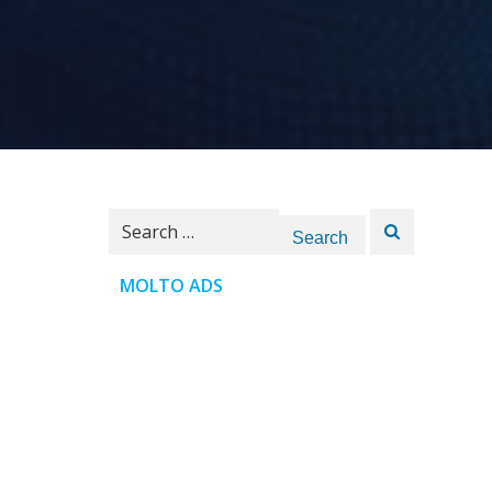
Search
for:
MOLTO ADS