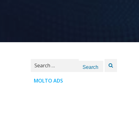
Search
for:
MOLTO ADS