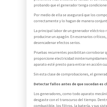
probando que el generador tenga condiciones
Por medio de ella se asegurará que los comp
correctamente y lo hagan de manera conjunta 
La principal labor de un generador eléctrico 
producirse un apagón. En escenarios críticos,
desencadenar efectos serios.
Pruebas recurrentes posibilitan corroborar qu
proporcione electricidad ininterrumpidament
aparato esté presto para entrar en acción cu
Sin esta clase de comprobaciones, el generado
Detectar fallos antes de que sucedan es c
Los generadores, como todo aparato mecáni
desgaste con el transcurso del tiempo. Dentro
combustible, los filtros, la batería, y sus sist