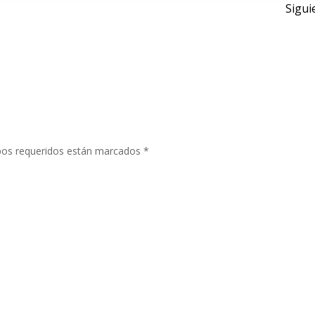
Sigui
de
entr
os requeridos están marcados
*