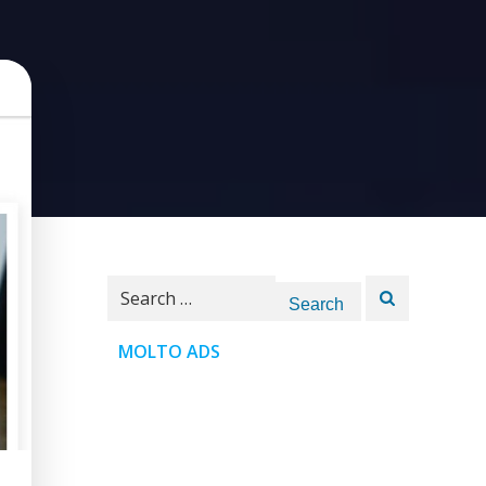
Search
for:
MOLTO ADS